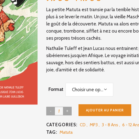
de
La petite Matuta est transie par la terrible histo
prix :
plus à se lever le matin. Un jour, la vieille Mas
9.90€
le goût de la découverte. Matuta va alors en
à
conque, trombone, sifflet à nez ou encore bo
14.90€
ses propres trésors cachés.
Nathalie Tuleff et Jean Lucas nous entrainent 
sibériennes jusqu’en Afrique. Le voyage initia
sauvage, hors des sentiers battus, est aussi u
joie, d’amitié et de solidarité.
Format
Choisir une option
Matuta
AJOUTER AU PANIER
quantity
CATEGORIES:
CD
,
MP3
,
3 - 8 Ans
,
6 - 12 An
TAG:
Matuta