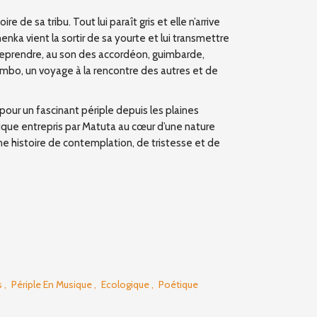
ire de sa tribu. Tout lui paraît gris et elle n’arrive
chenka vient la sortir de sa yourte et lui transmettre
treprendre, au son des accordéon, guimbarde,
mbo, un voyage à la rencontre des autres et de
pour un fascinant périple depuis les plaines
tique entrepris par Matuta au cœur d’une nature
ne histoire de contemplation, de tristesse et de
s
,
Périple En Musique
,
Ecologique
,
Poétique