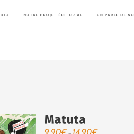
UDIO
NOTRE PROJET ÉDITORIAL
ON PARLE DE N
Matuta
9.90
€
14.90
€
Plage
–