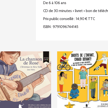
De 6 à 106 ans
CD de 30 minutes + livret + bon de télé
Prix public conseillé : 14,90 € TTC
ISBN : 9791096744145
Ce
produit
a
plusieurs
variations.
Les
options
peuvent
être
choisies