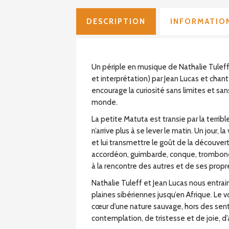
DESCRIPTION
INFORMATIO
Un périple en musique de Nathalie Tuleff,
et interprétation) par Jean Lucas et chanté
encourage la curiosité sans limites et sans
monde.
La petite Matuta est transie par la terrible 
n’arrive plus à se lever le matin. Un jour, l
et lui transmettre le goût de la découver
accordéon, guimbarde, conque, trombone
à la rencontre des autres et de ses propr
Nathalie Tuleff et Jean Lucas nous entrai
plaines sibériennes jusqu’en Afrique. Le 
cœur d’une nature sauvage, hors des senti
contemplation, de tristesse et de joie, d’